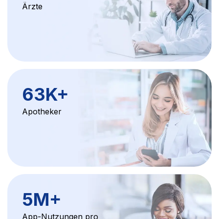
Ärzte
63K
+
Apotheker
5M
+
App-Nutzungen pro