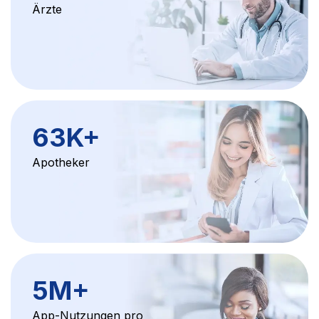
Ärzte
63K
+
Apotheker
5M
+
App-Nutzungen pro