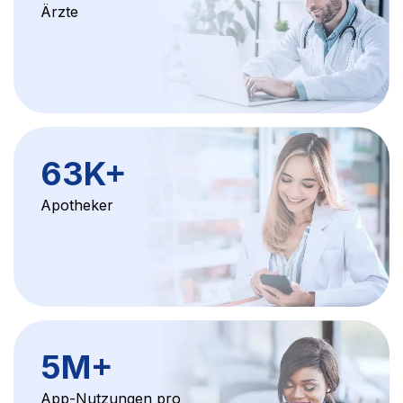
Ärzte
63K
+
Apotheker
5M
+
App-Nutzungen pro