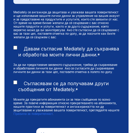
Mediately се ангажира да защитава и уважава вашата поверителност
и ще използваме вашите лични данни за управление на вашия акаунт
и за предоставяне на продуктите и услугите, които сте заявили от нас.
От време на време бихме желали да се свързваме с вас относно
нашите продукти и услуги, както и за друго съдържание, което
вероятно може да ви заинтересува. Ако сте съгласни да се свързваме с
вас за тази цел, поставете отметка по-долу, за да посочите как бихте
желали да се свържем с вас:
Давам съгласие Mediately да съхранява
и обработва моите лични данни.
*
За да ви предоставяме заявеното съдържание, трябва да съхраняваме
и обработваме личните ви данни. Ако се съгласите да съхраняваме
личните ви данни за тази цел, поставете отметка в полето по-долу.
Съгласявам се да получавам други
съобщения от Mediately.
*
Можете да прекратите абонамента си за тези съобщения по всяко
време. За повече информация относно прекратяването на абонамента,
нашите практики за поверителност и ангажираността ни да
защитаваме и уважаваме вашата поверителност, прегледайте нашите
Правила за поверителност
.