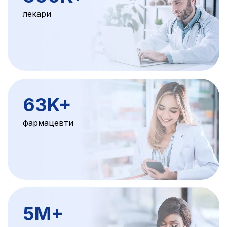
лекари
63K
+
фармацевти
5M
+